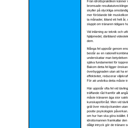
Från idrottspraktiken känner ma
bromsade resultatutvecklingen
skyller på olyckliga omständig
mer förödande blir muskelkont
ta månader, ibland ett helt år
sluppit om tränaren tidigare ha
Vid inlärning av teknik och utf
hjälpmedel, däribland videotekn
dem.
Många fel uppstår genom ensidi
består av en rationell kombina
underskattar man betydelsen a
själva fundamentet för toppres
Bakom detta fel ligger önskan (e
överbyggnaden utan att ha erf
effektivitet, reducerar viljekr
För att undvika detta måste tr
Här uppstår ofta fel vid tävl
träffande råd framför allt an
måste tränaren äga stor sakk
kunskapsförråd. Men vid tävlin
gräl över misslyckanden utan a
positiv psykologisk påverkan.
om hur han ska göra istället.
idrottsmannen framkallar den ne
dåligt intryck gör de tränare