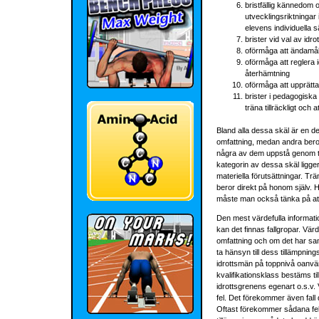
bristfällig kännedom o
utvecklingsriktningar 
elevens individuella 
brister vid val av id
oförmåga att ändamåls
oförmåga att reglera 
återhämtning
oförmåga att upprätt
brister i pedagogiska 
träna tillräckligt och
Bland alla dessa skäl är en de
omfattning, medan andra beror 
några av dem uppstå genom trä
kategorin av dessa skäl ligger 
materiella förutsättningar. Tr
beror direkt på honom själv. 
måste man också tänka på att d
Den mest värdefulla informati
kan det finnas fallgropar. Värd
omfattning och om det har sa
ta hänsyn till dess tillämpni
idrottsmän på toppnivå oanvän
kvalifikationsklass bestäms t
idrottsgrenens egenart o.s.v.
fel. Det förekommer även fall
Oftast förekommer sådana fel 