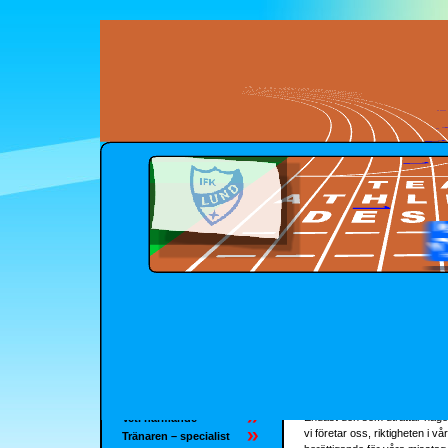
Atko Viru 
Tränaren
Förord
6. Om missar i träna
Premisser
Endast den som uträttar någo
Vet. närmande
vi företar oss, riktigheten i vå
Tränaren – specialist