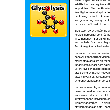
tillämpningsområdets bredd öv
erhållits inom ett begränsat t
av praktiken. Men det får ofta
felet låg i att vetenskapliga f
om träningsmetodik rekommen
inte grundar sig på några vete
beroende på ”konstruktörens
Slutsatsen av ovanstående bl
forskningsresultat som når ho
till V. Tichonov: ”För att ku
vad det hela rör sig om. Jag k
Jag lär mig även tolka kardio
En tränare behöver åtminstone
behöver känna till räckvidden 
möjligt att avgöra om en rek
fundamentala lagar som gäller 
vetenskap ger en upptäckt som
granskning ovillkorligt nödvä
visar sig vara skrattretande 
av grundvetenskap är det änd
En annan väsentlig information
använda praktisk erfarenhet 
träningsmetoder och den tek
idrottsmannens individuella e
tillämpningsområde). En björn
ett ”paradmässigt” sätt – so