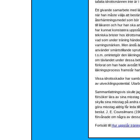
tafatta idrottsmännen inte är i
Ett givande samarbete med läka
när han måste välja att bestä
återhämtningsmedel som bör an
till läkaren och hur han ska 
har kunnat konstatera uppstår 
tekniska brister hos idrotts
vad som under träning händer i 
varningsmärken. Men ändå är fr
använder smärtstillande spruto
t.o.m. omintetgör den läknings
om tävlandet under dessa beti
förlorat om han hade avstått 
läkningsprocess framstår hans 
Vissa idrottsskador har samban
av utvecklingspotential. Utarbe
Sammanfattningsvis skulle jag 
försöker lära av sina misstag 
skylla sina misstag på andra
göra misstag aldrig får leda ti
beslut. J. E. Counsilmans (1982
förvånade om några av dessa v
Fortsätt till
Hur uppstår tränin