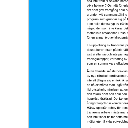
ofta inte fram till sakens kä
olika faktorer? Och därför er
det som gav framgång som det 
grunden vid sammanställning a
program som grundar sig på tr
som helst denna typ av träning
något, den som inte klarar det
metod inte användbar. Dessut
för en annan typ av idrottsmä
En uppföljning av tränarnas p
dessa beror oftast på bristfäl
just si eller så och inte på nå
träningsetapper, värdering av
som en summa vars olika bes
Även teknikfel måste beaktas. 
av nya rörelsekoordinationer är
inte att tillägna sig en teknik 
att nå dit måste man utgå frå
i idrottsteknik: nämligen att 
den teknik som han som han lä
hopplöst föråldrad. Det faktu
åringar kopplar in kompletter
Härav uppstår behov för senare
tränarens arbete måste man an
han inte finner tid för detta 
möjligheter till vidareutveckli