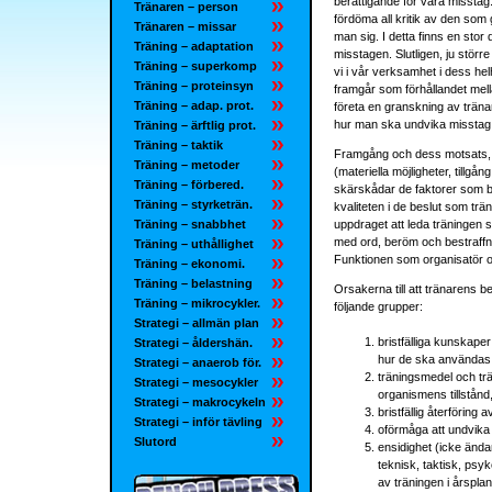
berättigande för våra missta
Tränaren – person
fördöma all kritik av den so
Tränaren – missar
man sig. I detta finns en st
Träning – adaptation
misstagen. Slutligen, ju störr
Träning – superkomp
vi i vår verksamhet i dess he
Träning – proteinsyn
framgår som förhållandet mel
Träning – adap. prot.
företa en granskning av trän
hur man ska undvika misstag
Träning – ärftlig prot.
Träning – taktik
Framgång och dess motsats, m
Träning – metoder
(materiella möjligheter, tillgå
Träning – förbered.
skärskådar de faktorer som b
Träning – styrketrän.
kvaliteten i de beslut som tr
Träning – snabbhet
uppdraget att leda träningen 
med ord, beröm och bestraffni
Träning – uthållighet
Funktionen som organisatör oc
Träning – ekonomi.
Träning – belastning
Orsakerna till att tränarens be
Träning – mikrocykler.
följande grupper:
Strategi – allmän plan
bristfälliga kunskap
Strategi – åldershän.
hur de ska användas
Strategi – anaerob för.
träningsmedel och trä
Strategi – mesocykler
organismens tillstånd
Strategi – makrocykeln
bristfällig återföring 
Strategi – inför tävling
oförmåga att undvika oc
Slutord
ensidighet (icke ända
teknisk, taktisk, psy
av träningen i årsplan